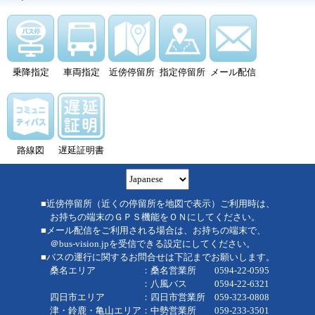
乗降指定
車両指定
近傍停留所
指定停留所
メール配信
路線図
遅延証明書
■近傍停留所（近くの停留所を地図で表示）ご利用時は、
お持ちの端末のＧＰＳ機能をＯＮにしてください。
■メール配信をご利用される場合は、お持ちの端末で、
＠bus-vision.jpを受信できる設定にしてください。
■バスの運行に関するお問合せは下記までお願いします。
桑名エリア ：桑名営業所 0594-22-0595
：八風バス 0594-22-6321
四日市エリア ：四日市営業所 059-323-0808
津・鈴鹿・亀山エリア：中勢営業所 059-233-3501