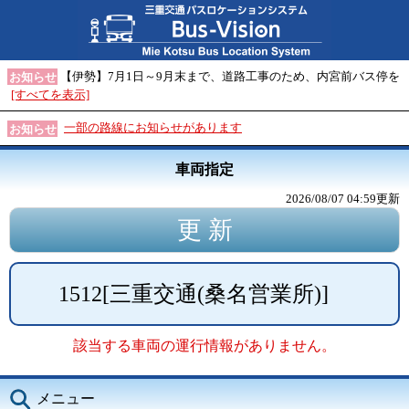
【伊勢】7月1日～9月末まで、道路工事のため、内宮前バス停を
お知らせ
[すべてを表示]
一部の路線にお知らせがあります
お知らせ
車両指定
2026/08/07 04:59
更新
1512
[
三重交通(桑名営業所)
]
該当する車両の運行情報がありません。
メニュー