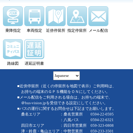
乗降指定
車両指定
近傍停留所
指定停留所
メール配信
路線図
遅延証明書
■近傍停留所（近くの停留所を地図で表示）ご利用時は、
お持ちの端末のＧＰＳ機能をＯＮにしてください。
■メール配信をご利用される場合は、お持ちの端末で、
＠bus-vision.jpを受信できる設定にしてください。
■バスの運行に関するお問合せは下記までお願いします。
桑名エリア ：桑名営業所 0594-22-0595
：八風バス 0594-22-6321
四日市エリア ：四日市営業所 059-323-0808
津・鈴鹿・亀山エリア：中勢営業所 059-233-3501