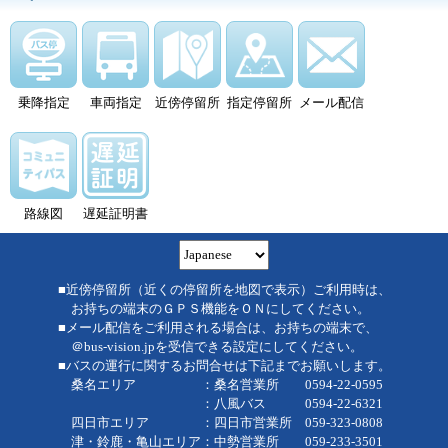
乗降指定
車両指定
近傍停留所
指定停留所
メール配信
路線図
遅延証明書
■近傍停留所（近くの停留所を地図で表示）ご利用時は、
お持ちの端末のＧＰＳ機能をＯＮにしてください。
■メール配信をご利用される場合は、お持ちの端末で、
＠bus-vision.jpを受信できる設定にしてください。
■バスの運行に関するお問合せは下記までお願いします。
桑名エリア ：桑名営業所 0594-22-0595
：八風バス 0594-22-6321
四日市エリア ：四日市営業所 059-323-0808
津・鈴鹿・亀山エリア：中勢営業所 059-233-3501