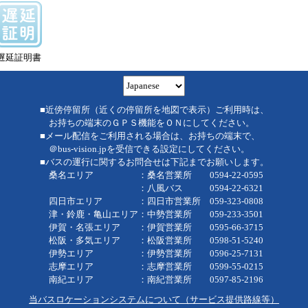
遅延証明書
■近傍停留所（近くの停留所を地図で表示）ご利用時は、
お持ちの端末のＧＰＳ機能をＯＮにしてください。
■メール配信をご利用される場合は、お持ちの端末で、
＠bus-vision.jpを受信できる設定にしてください。
■バスの運行に関するお問合せは下記までお願いします。
桑名エリア ：桑名営業所 0594-22-0595
：八風バス 0594-22-6321
四日市エリア ：四日市営業所 059-323-0808
津・鈴鹿・亀山エリア：中勢営業所 059-233-3501
伊賀・名張エリア ：伊賀営業所 0595-66-3715
松阪・多気エリア ：松阪営業所 0598-51-5240
伊勢エリア ：伊勢営業所 0596-25-7131
志摩エリア ：志摩営業所 0599-55-0215
南紀エリア ：南紀営業所 0597-85-2196
当バスロケーションシステムについて（サービス提供路線等）