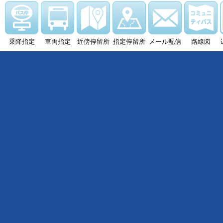
乗降指定
車両指定
近傍停留所
指定停留所
メール配信
路線図