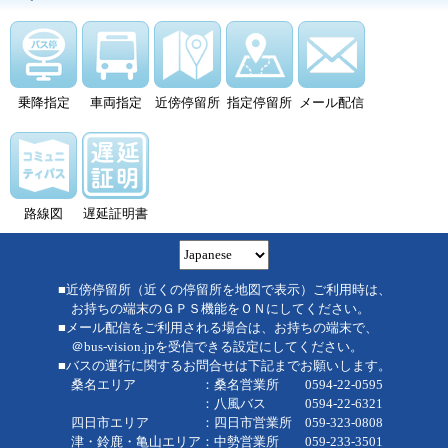
乗降指定
車両指定
近傍停留所
指定停留所
メール配信
路線図
遅延証明書
■近傍停留所（近くの停留所を地図で表示）ご利用時は、
お持ちの端末のＧＰＳ機能をＯＮにしてください。
■メール配信をご利用される場合は、お持ちの端末で、
＠bus-vision.jpを受信できる設定にしてください。
■バスの運行に関するお問合せは下記までお願いします。
桑名エリア ：桑名営業所 0594-22-0595
：八風バス 0594-22-6321
四日市エリア ：四日市営業所 059-323-0808
津・鈴鹿・亀山エリア：中勢営業所 059-233-3501