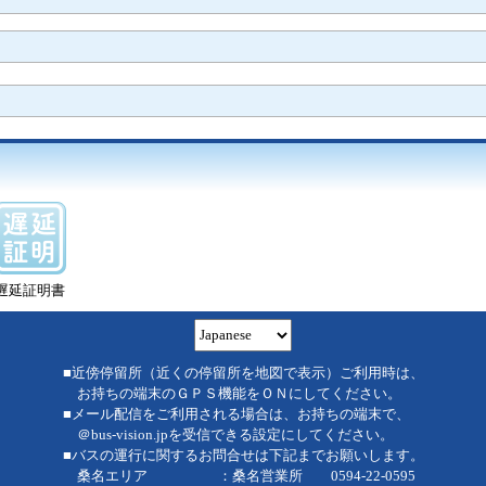
遅延証明書
■近傍停留所（近くの停留所を地図で表示）ご利用時は、
お持ちの端末のＧＰＳ機能をＯＮにしてください。
■メール配信をご利用される場合は、お持ちの端末で、
＠bus-vision.jpを受信できる設定にしてください。
■バスの運行に関するお問合せは下記までお願いします。
桑名エリア ：桑名営業所 0594-22-0595