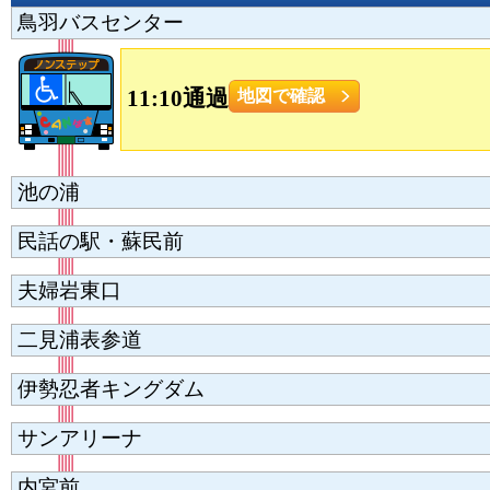
鳥羽バスセンター
11:10通過
地図で確認
池の浦
民話の駅・蘇民前
夫婦岩東口
二見浦表参道
伊勢忍者キングダム
サンアリーナ
内宮前