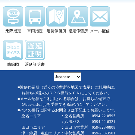
乗降指定
車両指定
近傍停留所
指定停留所
メール配信
路線図
遅延証明書
■近傍停留所（近くの停留所を地図で表示）ご利用時は、
お持ちの端末のＧＰＳ機能をＯＮにしてください。
■メール配信をご利用される場合は、お持ちの端末で、
＠bus-vision.jpを受信できる設定にしてください。
■バスの運行に関するお問合せは下記までお願いします。
桑名エリア ：桑名営業所 0594-22-0595
：八風バス 0594-22-6321
四日市エリア ：四日市営業所 059-323-0808
津・鈴鹿・亀山エリア：中勢営業所 059-233-3501