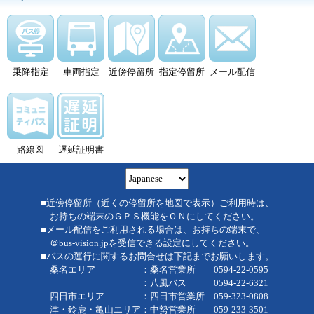
乗降指定
車両指定
近傍停留所
指定停留所
メール配信
路線図
遅延証明書
■近傍停留所（近くの停留所を地図で表示）ご利用時は、
お持ちの端末のＧＰＳ機能をＯＮにしてください。
■メール配信をご利用される場合は、お持ちの端末で、
＠bus-vision.jpを受信できる設定にしてください。
■バスの運行に関するお問合せは下記までお願いします。
桑名エリア ：桑名営業所 0594-22-0595
：八風バス 0594-22-6321
四日市エリア ：四日市営業所 059-323-0808
津・鈴鹿・亀山エリア：中勢営業所 059-233-3501