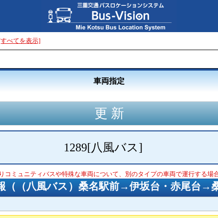
[すべてを表示]
車両指定
1289
[
八風バス
]
りコミュニティバスや特殊な車両について、別のタイプの車両で運行する場
報（
（八風バス）桑名駅前→伊坂台・赤尾台→