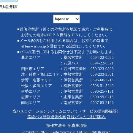
遅延証明書
■近傍停留所（近くの停留所を地図で表示）ご利用時は、
お持ちの端末のＧＰＳ機能をＯＮにしてください。
■メール配信をご利用される場合は、お持ちの端末で、
＠bus-vision.jpを受信できる設定にしてください。
■バスの運行に関するお問合せは下記までお願いします。
桑名エリア ：桑名営業所 0594-22-0595
：八風バス 0594-22-6321
四日市エリア ：四日市営業所 059-323-0808
津・鈴鹿・亀山エリア：中勢営業所 059-233-3501
伊賀・名張エリア ：伊賀営業所 0595-66-3715
松阪・多気エリア ：松阪営業所 0598-51-5240
伊勢エリア ：伊勢営業所 0596-25-7131
志摩エリア ：志摩営業所 0599-55-0215
南紀エリア ：南紀営業所 0597-85-2196
当バスロケーションシステムについて（サービス提供路線等）
路線バス時刻運賃検索
路線バスのご利用案内
操作方法等
免責事項等
Copyright(c) 2020-, Ryobi Systems Co.,Ltd. All Rights Reserved.