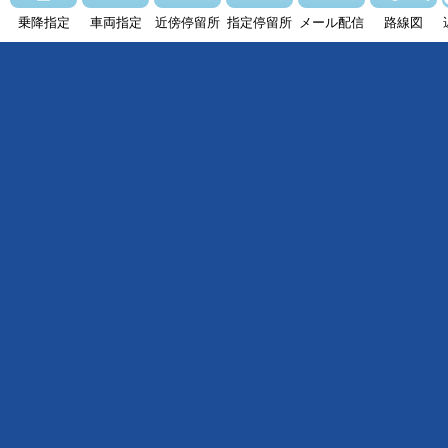
乗降指定
車両指定
近傍停留所
指定停留所
メール配信
路線図