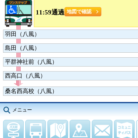
11:59通過
地図で確認
羽田（八風）
島田（八風）
平群神社前（八風）
西高口（八風）
桑名西高校（八風）
メニュー