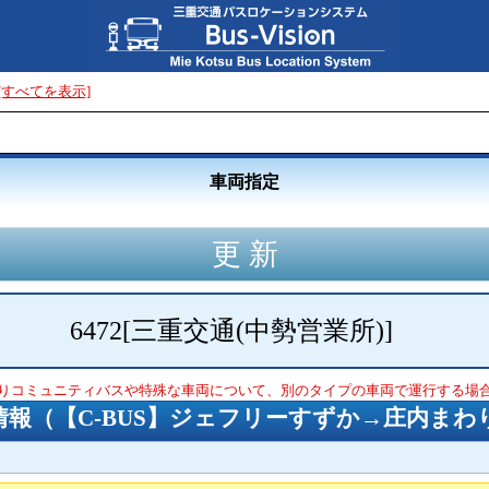
[すべてを表示]
車両指定
6472
[
三重交通(中勢営業所)
]
りコミュニティバスや特殊な車両について、別のタイプの車両で運行する場
情報（
【C-BUS】ジェフリーすずか→庄内まわ