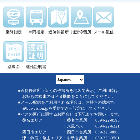
乗降指定
車両指定
近傍停留所
指定停留所
メール配信
路線図
遅延証明書
■近傍停留所（近くの停留所を地図で表示）ご利用時は、
お持ちの端末のＧＰＳ機能をＯＮにしてください。
■メール配信をご利用される場合は、お持ちの端末で、
＠bus-vision.jpを受信できる設定にしてください。
■バスの運行に関するお問合せは下記までお願いします。
桑名エリア ：桑名営業所 0594-22-0595
：八風バス 0594-22-6321
四日市エリア ：四日市営業所 059-323-0808
津・鈴鹿・亀山エリア：中勢営業所 059-233-3501