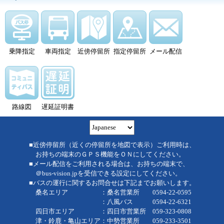
乗降指定
車両指定
近傍停留所
指定停留所
メール配信
路線図
遅延証明書
■近傍停留所（近くの停留所を地図で表示）ご利用時は、
お持ちの端末のＧＰＳ機能をＯＮにしてください。
■メール配信をご利用される場合は、お持ちの端末で、
＠bus-vision.jpを受信できる設定にしてください。
■バスの運行に関するお問合せは下記までお願いします。
桑名エリア ：桑名営業所 0594-22-0595
：八風バス 0594-22-6321
四日市エリア ：四日市営業所 059-323-0808
津・鈴鹿・亀山エリア：中勢営業所 059-233-3501