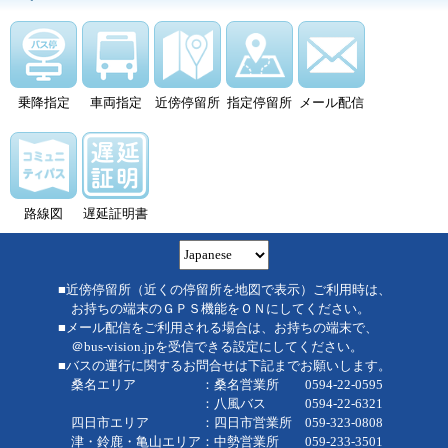
乗降指定
車両指定
近傍停留所
指定停留所
メール配信
路線図
遅延証明書
■近傍停留所（近くの停留所を地図で表示）ご利用時は、
お持ちの端末のＧＰＳ機能をＯＮにしてください。
■メール配信をご利用される場合は、お持ちの端末で、
＠bus-vision.jpを受信できる設定にしてください。
■バスの運行に関するお問合せは下記までお願いします。
桑名エリア ：桑名営業所 0594-22-0595
：八風バス 0594-22-6321
四日市エリア ：四日市営業所 059-323-0808
津・鈴鹿・亀山エリア：中勢営業所 059-233-3501