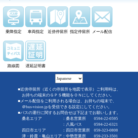
乗降指定
車両指定
近傍停留所
指定停留所
メール配信
路線図
遅延証明書
■近傍停留所（近くの停留所を地図で表示）ご利用時は、
お持ちの端末のＧＰＳ機能をＯＮにしてください。
■メール配信をご利用される場合は、お持ちの端末で、
＠bus-vision.jpを受信できる設定にしてください。
■バスの運行に関するお問合せは下記までお願いします。
桑名エリア ：桑名営業所 0594-22-0595
：八風バス 0594-22-6321
四日市エリア ：四日市営業所 059-323-0808
津・鈴鹿・亀山エリア：中勢営業所 059-233-3501