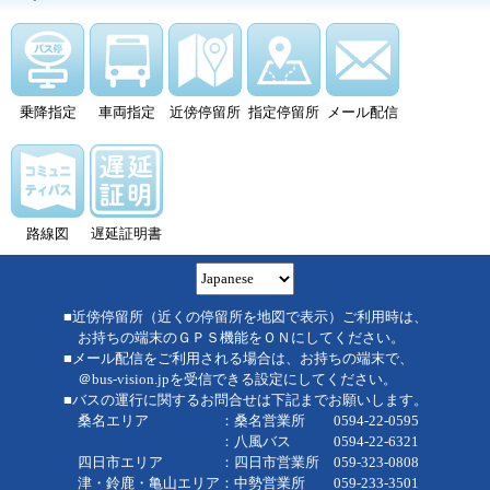
乗降指定
車両指定
近傍停留所
指定停留所
メール配信
路線図
遅延証明書
■近傍停留所（近くの停留所を地図で表示）ご利用時は、
お持ちの端末のＧＰＳ機能をＯＮにしてください。
■メール配信をご利用される場合は、お持ちの端末で、
＠bus-vision.jpを受信できる設定にしてください。
■バスの運行に関するお問合せは下記までお願いします。
桑名エリア ：桑名営業所 0594-22-0595
：八風バス 0594-22-6321
四日市エリア ：四日市営業所 059-323-0808
津・鈴鹿・亀山エリア：中勢営業所 059-233-3501