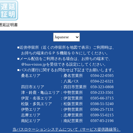
遅延証明書
■近傍停留所（近くの停留所を地図で表示）ご利用時は、
お持ちの端末のＧＰＳ機能をＯＮにしてください。
■メール配信をご利用される場合は、お持ちの端末で、
＠bus-vision.jpを受信できる設定にしてください。
■バスの運行に関するお問合せは下記までお願いします。
桑名エリア ：桑名営業所 0594-22-0595
：八風バス 0594-22-6321
四日市エリア ：四日市営業所 059-323-0808
津・鈴鹿・亀山エリア：中勢営業所 059-233-3501
伊賀・名張エリア ：伊賀営業所 0595-66-3715
松阪・多気エリア ：松阪営業所 0598-51-5240
伊勢エリア ：伊勢営業所 0596-25-7131
志摩エリア ：志摩営業所 0599-55-0215
南紀エリア ：南紀営業所 0597-85-2196
当バスロケーションシステムについて（サービス提供路線等）