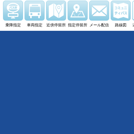
乗降指定
車両指定
近傍停留所
指定停留所
メール配信
路線図