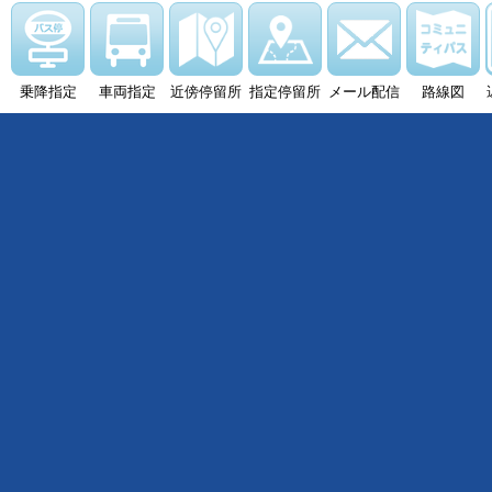
乗降指定
車両指定
近傍停留所
指定停留所
メール配信
路線図