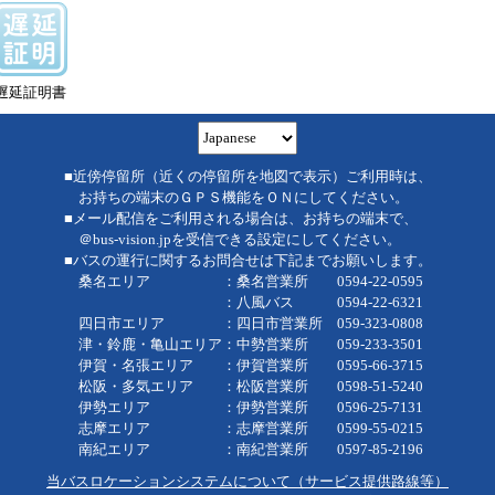
遅延証明書
■近傍停留所（近くの停留所を地図で表示）ご利用時は、
お持ちの端末のＧＰＳ機能をＯＮにしてください。
■メール配信をご利用される場合は、お持ちの端末で、
＠bus-vision.jpを受信できる設定にしてください。
■バスの運行に関するお問合せは下記までお願いします。
桑名エリア ：桑名営業所 0594-22-0595
：八風バス 0594-22-6321
四日市エリア ：四日市営業所 059-323-0808
津・鈴鹿・亀山エリア：中勢営業所 059-233-3501
伊賀・名張エリア ：伊賀営業所 0595-66-3715
松阪・多気エリア ：松阪営業所 0598-51-5240
伊勢エリア ：伊勢営業所 0596-25-7131
志摩エリア ：志摩営業所 0599-55-0215
南紀エリア ：南紀営業所 0597-85-2196
当バスロケーションシステムについて（サービス提供路線等）