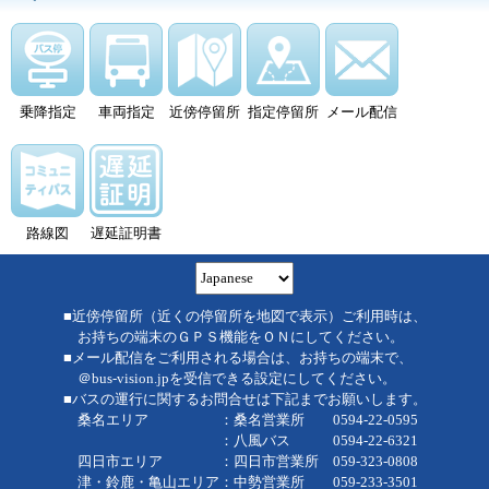
乗降指定
車両指定
近傍停留所
指定停留所
メール配信
路線図
遅延証明書
■近傍停留所（近くの停留所を地図で表示）ご利用時は、
お持ちの端末のＧＰＳ機能をＯＮにしてください。
■メール配信をご利用される場合は、お持ちの端末で、
＠bus-vision.jpを受信できる設定にしてください。
■バスの運行に関するお問合せは下記までお願いします。
桑名エリア ：桑名営業所 0594-22-0595
：八風バス 0594-22-6321
四日市エリア ：四日市営業所 059-323-0808
津・鈴鹿・亀山エリア：中勢営業所 059-233-3501