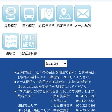
乗降指定
車両指定
近傍停留所
指定停留所
メール配信
路線図
遅延証明書
■近傍停留所（近くの停留所を地図で表示）ご利用時は、
お持ちの端末のＧＰＳ機能をＯＮにしてください。
■メール配信をご利用される場合は、お持ちの端末で、
＠bus-vision.jpを受信できる設定にしてください。
■バスの運行に関するお問合せは下記までお願いします。
桑名エリア ：桑名営業所 0594-22-0595
：八風バス 0594-22-6321
四日市エリア ：四日市営業所 059-323-0808
津・鈴鹿・亀山エリア：中勢営業所 059-233-3501