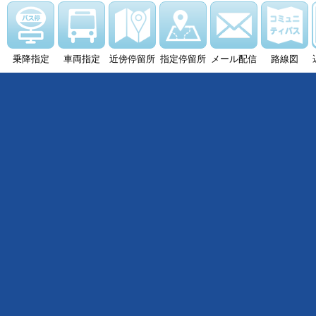
乗降指定
車両指定
近傍停留所
指定停留所
メール配信
路線図