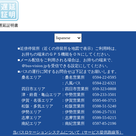
遅延証明書
■近傍停留所（近くの停留所を地図で表示）ご利用時は、
お持ちの端末のＧＰＳ機能をＯＮにしてください。
■メール配信をご利用される場合は、お持ちの端末で、
＠bus-vision.jpを受信できる設定にしてください。
■バスの運行に関するお問合せは下記までお願いします。
桑名エリア ：桑名営業所 0594-22-0595
：八風バス 0594-22-6321
四日市エリア ：四日市営業所 059-323-0808
津・鈴鹿・亀山エリア：中勢営業所 059-233-3501
伊賀・名張エリア ：伊賀営業所 0595-66-3715
松阪・多気エリア ：松阪営業所 0598-51-5240
伊勢エリア ：伊勢営業所 0596-25-7131
志摩エリア ：志摩営業所 0599-55-0215
南紀エリア ：南紀営業所 0597-85-2196
当バスロケーションシステムについて（サービス提供路線等）