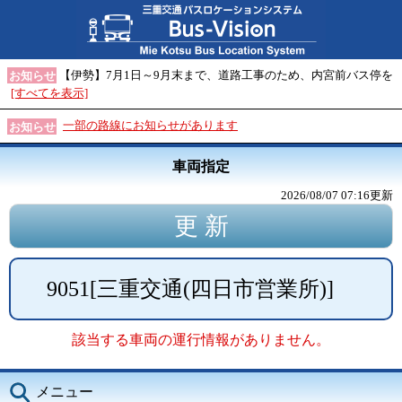
【伊勢】7月1日～9月末まで、道路工事のため、内宮前バス停を
お知らせ
[すべてを表示]
一部の路線にお知らせがあります
お知らせ
車両指定
2026/08/07 07:16
更新
9051
[
三重交通(四日市営業所)
]
該当する車両の運行情報がありません。
メニュー