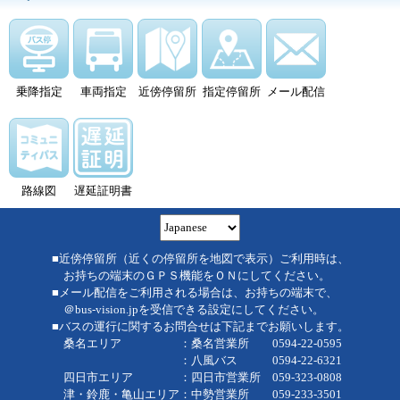
乗降指定
車両指定
近傍停留所
指定停留所
メール配信
路線図
遅延証明書
■近傍停留所（近くの停留所を地図で表示）ご利用時は、
お持ちの端末のＧＰＳ機能をＯＮにしてください。
■メール配信をご利用される場合は、お持ちの端末で、
＠bus-vision.jpを受信できる設定にしてください。
■バスの運行に関するお問合せは下記までお願いします。
桑名エリア ：桑名営業所 0594-22-0595
：八風バス 0594-22-6321
四日市エリア ：四日市営業所 059-323-0808
津・鈴鹿・亀山エリア：中勢営業所 059-233-3501