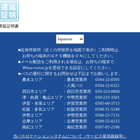
遅延証明書
■近傍停留所（近くの停留所を地図で表示）ご利用時は、
お持ちの端末のＧＰＳ機能をＯＮにしてください。
■メール配信をご利用される場合は、お持ちの端末で、
＠bus-vision.jpを受信できる設定にしてください。
■バスの運行に関するお問合せは下記までお願いします。
桑名エリア ：桑名営業所 0594-22-0595
：八風バス 0594-22-6321
四日市エリア ：四日市営業所 059-323-0808
津・鈴鹿・亀山エリア：中勢営業所 059-233-3501
伊賀・名張エリア ：伊賀営業所 0595-66-3715
松阪・多気エリア ：松阪営業所 0598-51-5240
伊勢エリア ：伊勢営業所 0596-25-7131
志摩エリア ：志摩営業所 0599-55-0215
南紀エリア ：南紀営業所 0597-85-2196
当バスロケーションシステムについて（サービス提供路線等）