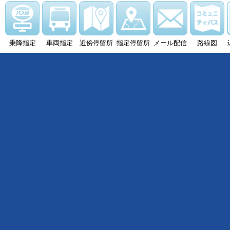
乗降指定
車両指定
近傍停留所
指定停留所
メール配信
路線図