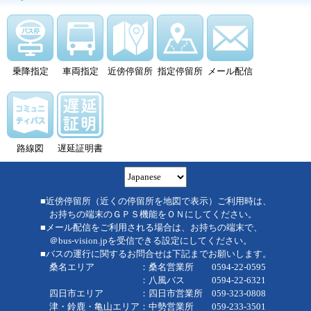
乗降指定
車両指定
近傍停留所
指定停留所
メール配信
路線図
遅延証明書
■近傍停留所（近くの停留所を地図で表示）ご利用時は、
お持ちの端末のＧＰＳ機能をＯＮにしてください。
■メール配信をご利用される場合は、お持ちの端末で、
＠bus-vision.jpを受信できる設定にしてください。
■バスの運行に関するお問合せは下記までお願いします。
桑名エリア ：桑名営業所 0594-22-0595
：八風バス 0594-22-6321
四日市エリア ：四日市営業所 059-323-0808
津・鈴鹿・亀山エリア：中勢営業所 059-233-3501