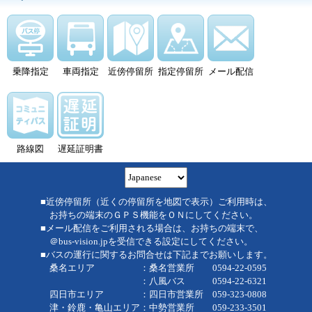
乗降指定
車両指定
近傍停留所
指定停留所
メール配信
路線図
遅延証明書
■近傍停留所（近くの停留所を地図で表示）ご利用時は、
お持ちの端末のＧＰＳ機能をＯＮにしてください。
■メール配信をご利用される場合は、お持ちの端末で、
＠bus-vision.jpを受信できる設定にしてください。
■バスの運行に関するお問合せは下記までお願いします。
桑名エリア ：桑名営業所 0594-22-0595
：八風バス 0594-22-6321
四日市エリア ：四日市営業所 059-323-0808
津・鈴鹿・亀山エリア：中勢営業所 059-233-3501