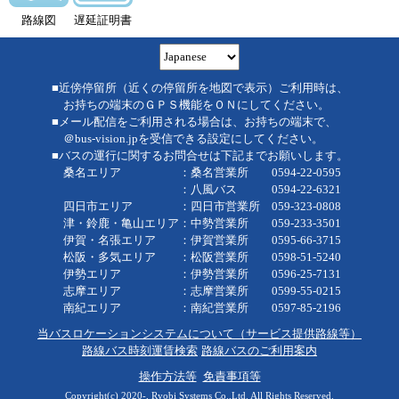
路線図
遅延証明書
■近傍停留所（近くの停留所を地図で表示）ご利用時は、
お持ちの端末のＧＰＳ機能をＯＮにしてください。
■メール配信をご利用される場合は、お持ちの端末で、
＠bus-vision.jpを受信できる設定にしてください。
■バスの運行に関するお問合せは下記までお願いします。
桑名エリア ：桑名営業所 0594-22-0595
：八風バス 0594-22-6321
四日市エリア ：四日市営業所 059-323-0808
津・鈴鹿・亀山エリア：中勢営業所 059-233-3501
伊賀・名張エリア ：伊賀営業所 0595-66-3715
松阪・多気エリア ：松阪営業所 0598-51-5240
伊勢エリア ：伊勢営業所 0596-25-7131
志摩エリア ：志摩営業所 0599-55-0215
南紀エリア ：南紀営業所 0597-85-2196
当バスロケーションシステムについて（サービス提供路線等）
路線バス時刻運賃検索
路線バスのご利用案内
操作方法等
免責事項等
Copyright(c) 2020-, Ryobi Systems Co.,Ltd. All Rights Reserved.