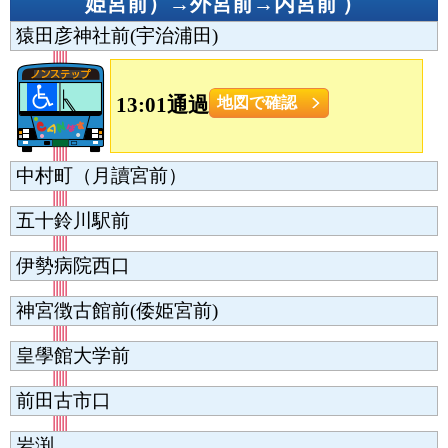
姫宮前）→外宮前→内宮前
）
猿田彦神社前(宇治浦田)
13:01通過
地図で確認
中村町（月讀宮前）
五十鈴川駅前
伊勢病院西口
神宮徴古館前(倭姫宮前)
皇學館大学前
前田古市口
岩渕