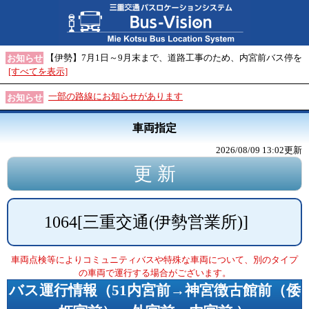
【伊勢】7月1日～9月末まで、道路工事のため、内宮前バス停を
お知らせ
[すべてを表示]
一部の路線にお知らせがあります
お知らせ
車両指定
2026/08/09 13:02
更新
1064
[
三重交通(伊勢営業所)
]
車両点検等によりコミュニティバスや特殊な車両について、別のタイプ
の車両で運行する場合がございます。
バス運行情報（
51内宮前→神宮徴古館前（倭