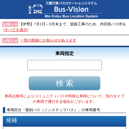
【伊勢】7月1日～9月末まで、道路工事のため、内宮前バス停を
お知らせ
[すべてを表示]
一部の路線にお知らせがあります
お知らせ
車両指定
車両点検等によりコミュニティバスや特殊な車両について、別のタイプ
の車両で運行する場合がございます。
車両区分
「
復刻バス（ノンステップバス）
」
の車両番号
候補