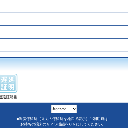
遅延証明書
■近傍停留所（近くの停留所を地図で表示）ご利用時は、
お持ちの端末のＧＰＳ機能をＯＮにしてください。