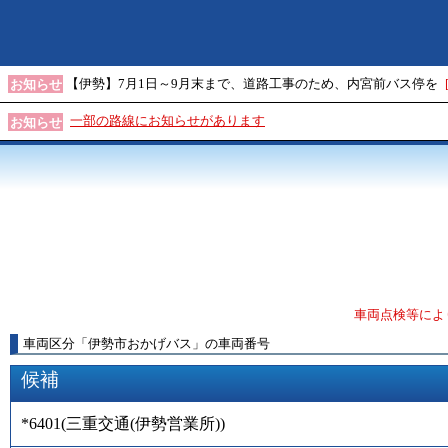
【伊勢】7月1日～9月末まで、道路工事のため、内宮前バス停を
お知らせ
一部の路線にお知らせがあります
お知らせ
車両点検等によ
車両区分
「
伊勢市おかげバス
」
の車両番号
候補
*6401
(
三重交通(伊勢営業所)
)