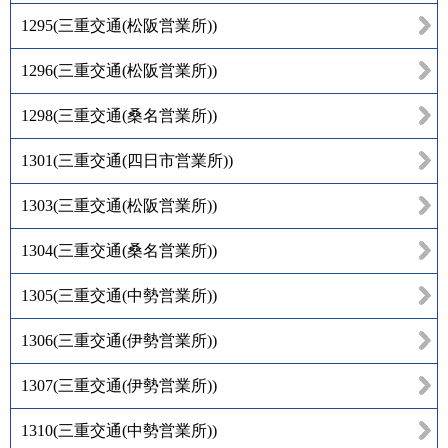
1295
(
三重交通(松阪営業所)
)
1296
(
三重交通(松阪営業所)
)
1298
(
三重交通(桑名営業所)
)
1301
(
三重交通(四日市営業所)
)
1303
(
三重交通(松阪営業所)
)
1304
(
三重交通(桑名営業所)
)
1305
(
三重交通(中勢営業所)
)
1306
(
三重交通(伊勢営業所)
)
1307
(
三重交通(伊勢営業所)
)
1310
(
三重交通(中勢営業所)
)