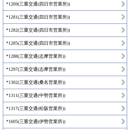
*1269
(
三重交通(四日市営業所)
)
*1281
(
三重交通(四日市営業所)
)
*1282
(
三重交通(四日市営業所)
)
*1285
(
三重交通(四日市営業所)
)
*1288
(
三重交通(志摩営業所)
)
*1297
(
三重交通(志摩営業所)
)
*1302
(
三重交通(桑名営業所)
)
*1311
(
三重交通(中勢営業所)
)
*1317
(
三重交通(松阪営業所)
)
*1605
(
三重交通(伊勢営業所)
)