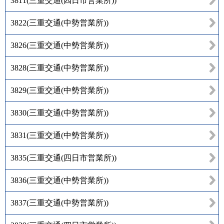
3811
(
三重交通(四日市営業所)
)
3822
(
三重交通(中勢営業所)
)
3826
(
三重交通(中勢営業所)
)
3828
(
三重交通(中勢営業所)
)
3829
(
三重交通(中勢営業所)
)
3830
(
三重交通(中勢営業所)
)
3831
(
三重交通(中勢営業所)
)
3835
(
三重交通(四日市営業所)
)
3836
(
三重交通(中勢営業所)
)
3837
(
三重交通(中勢営業所)
)