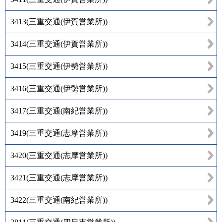
3413
(
三重交通(伊賀営業所)
)
3414
(
三重交通(伊賀営業所)
)
3415
(
三重交通(伊勢営業所)
)
3416
(
三重交通(伊勢営業所)
)
3417
(
三重交通(南紀営業所)
)
3419
(
三重交通(志摩営業所)
)
3420
(
三重交通(志摩営業所)
)
3421
(
三重交通(志摩営業所)
)
3422
(
三重交通(南紀営業所)
)