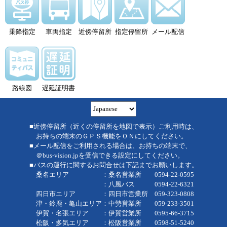
乗降指定
車両指定
近傍停留所
指定停留所
メール配信
路線図
遅延証明書
■近傍停留所（近くの停留所を地図で表示）ご利用時は、
お持ちの端末のＧＰＳ機能をＯＮにしてください。
■メール配信をご利用される場合は、お持ちの端末で、
＠bus-vision.jpを受信できる設定にしてください。
■バスの運行に関するお問合せは下記までお願いします。
桑名エリア ：桑名営業所 0594-22-0595
：八風バス 0594-22-6321
四日市エリア ：四日市営業所 059-323-0808
津・鈴鹿・亀山エリア：中勢営業所 059-233-3501
伊賀・名張エリア ：伊賀営業所 0595-66-3715
松阪・多気エリア ：松阪営業所 0598-51-5240