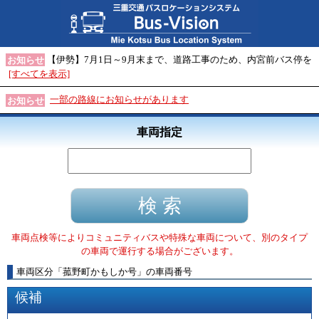
【伊勢】7月1日～9月末まで、道路工事のため、内宮前バス停を
お知らせ
[すべてを表示]
一部の路線にお知らせがあります
お知らせ
車両指定
車両点検等によりコミュニティバスや特殊な車両について、別のタイプ
の車両で運行する場合がございます。
車両区分
「
菰野町かもしか号
」
の車両番号
候補