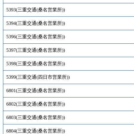
5393
(
三重交通(桑名営業所)
)
5394
(
三重交通(桑名営業所)
)
5396
(
三重交通(桑名営業所)
)
5397
(
三重交通(桑名営業所)
)
5398
(
三重交通(桑名営業所)
)
5399
(
三重交通(四日市営業所)
)
6801
(
三重交通(桑名営業所)
)
6802
(
三重交通(桑名営業所)
)
6803
(
三重交通(桑名営業所)
)
6804
(
三重交通(桑名営業所)
)