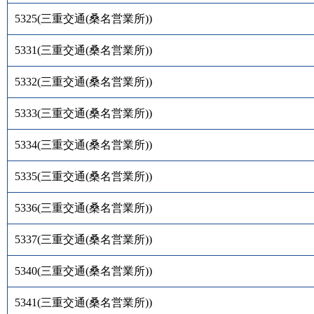
5325
(
三重交通(桑名営業所)
)
5331
(
三重交通(桑名営業所)
)
5332
(
三重交通(桑名営業所)
)
5333
(
三重交通(桑名営業所)
)
5334
(
三重交通(桑名営業所)
)
5335
(
三重交通(桑名営業所)
)
5336
(
三重交通(桑名営業所)
)
5337
(
三重交通(桑名営業所)
)
5340
(
三重交通(桑名営業所)
)
5341
(
三重交通(桑名営業所)
)