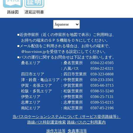
路線図
遅延証明書
■近傍停留所（近くの停留所を地図で表示）ご利用時は、
お持ちの端末のＧＰＳ機能をＯＮにしてください。
■メール配信をご利用される場合は、お持ちの端末で、
＠bus-vision.jpを受信できる設定にしてください。
■バスの運行に関するお問合せは下記までお願いします。
桑名エリア ：桑名営業所 0594-22-0595
：八風バス 0594-22-6321
四日市エリア ：四日市営業所 059-323-0808
津・鈴鹿・亀山エリア：中勢営業所 059-233-3501
伊賀・名張エリア ：伊賀営業所 0595-66-3715
松阪・多気エリア ：松阪営業所 0598-51-5240
伊勢エリア ：伊勢営業所 0596-25-7131
志摩エリア ：志摩営業所 0599-55-0215
南紀エリア ：南紀営業所 0597-85-2196
当バスロケーションシステムについて（サービス提供路線等）
路線バス時刻運賃検索
路線バスのご利用案内
操作方法等
免責事項等