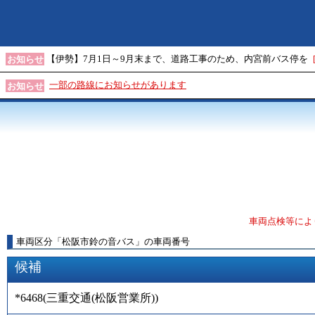
【伊勢】7月1日～9月末まで、道路工事のため、内宮前バス停を
お知らせ
一部の路線にお知らせがあります
お知らせ
車両点検等によ
車両区分
「
松阪市鈴の音バス
」
の車両番号
候補
*6468
(
三重交通(松阪営業所)
)