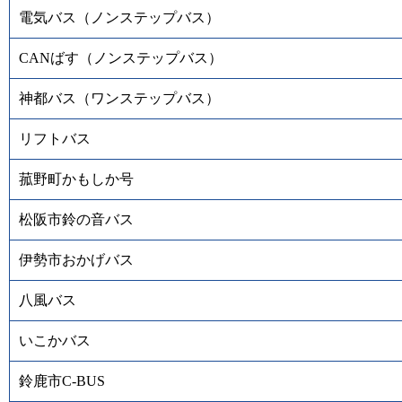
電気バス（ノンステップバス）
CANばす（ノンステップバス）
神都バス（ワンステップバス）
リフトバス
菰野町かもしか号
松阪市鈴の音バス
伊勢市おかげバス
八風バス
いこかバス
鈴鹿市C-BUS