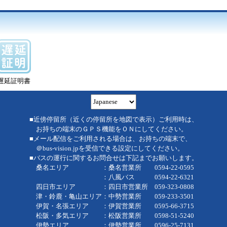
遅延証明書
■近傍停留所（近くの停留所を地図で表示）ご利用時は、
お持ちの端末のＧＰＳ機能をＯＮにしてください。
■メール配信をご利用される場合は、お持ちの端末で、
＠bus-vision.jpを受信できる設定にしてください。
■バスの運行に関するお問合せは下記までお願いします。
桑名エリア ：桑名営業所 0594-22-0595
：八風バス 0594-22-6321
四日市エリア ：四日市営業所 059-323-0808
津・鈴鹿・亀山エリア：中勢営業所 059-233-3501
伊賀・名張エリア ：伊賀営業所 0595-66-3715
松阪・多気エリア ：松阪営業所 0598-51-5240
伊勢エリア ：伊勢営業所 0596-25-7131