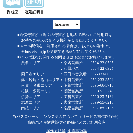
路線図
遅延証明書
■近傍停留所（近くの停留所を地図で表示）ご利用時は、
お持ちの端末のＧＰＳ機能をＯＮにしてください。
■メール配信をご利用される場合は、お持ちの端末で、
＠bus-vision.jpを受信できる設定にしてください。
■バスの運行に関するお問合せは下記までお願いします。
桑名エリア ：桑名営業所 0594-22-0595
：八風バス 0594-22-6321
四日市エリア ：四日市営業所 059-323-0808
津・鈴鹿・亀山エリア：中勢営業所 059-233-3501
伊賀・名張エリア ：伊賀営業所 0595-66-3715
松阪・多気エリア ：松阪営業所 0598-51-5240
伊勢エリア ：伊勢営業所 0596-25-7131
志摩エリア ：志摩営業所 0599-55-0215
南紀エリア ：南紀営業所 0597-85-2196
当バスロケーションシステムについて（サービス提供路線等）
路線バス時刻運賃検索
路線バスのご利用案内
操作方法等
免責事項等