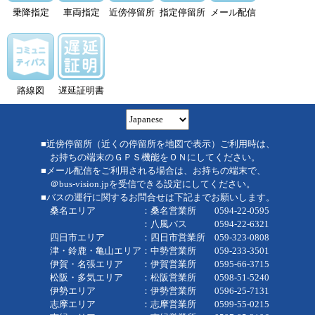
乗降指定
車両指定
近傍停留所
指定停留所
メール配信
路線図
遅延証明書
■近傍停留所（近くの停留所を地図で表示）ご利用時は、
お持ちの端末のＧＰＳ機能をＯＮにしてください。
■メール配信をご利用される場合は、お持ちの端末で、
＠bus-vision.jpを受信できる設定にしてください。
■バスの運行に関するお問合せは下記までお願いします。
桑名エリア ：桑名営業所 0594-22-0595
：八風バス 0594-22-6321
四日市エリア ：四日市営業所 059-323-0808
津・鈴鹿・亀山エリア：中勢営業所 059-233-3501
伊賀・名張エリア ：伊賀営業所 0595-66-3715
松阪・多気エリア ：松阪営業所 0598-51-5240
伊勢エリア ：伊勢営業所 0596-25-7131
志摩エリア ：志摩営業所 0599-55-0215