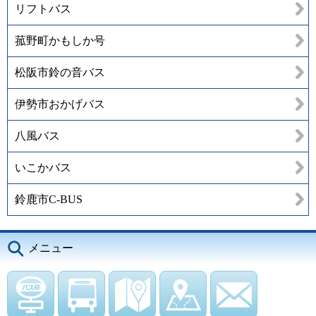
リフトバス
菰野町かもしか号
松阪市鈴の音バス
伊勢市おかげバス
八風バス
いこかバス
鈴鹿市C-BUS
メニュー