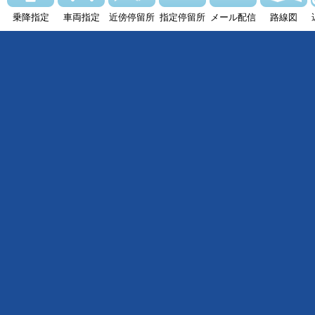
乗降指定
車両指定
近傍停留所
指定停留所
メール配信
路線図