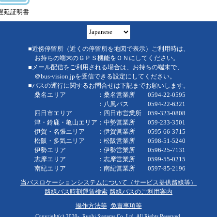
遅延証明書
■近傍停留所（近くの停留所を地図で表示）ご利用時は、
お持ちの端末のＧＰＳ機能をＯＮにしてください。
■メール配信をご利用される場合は、お持ちの端末で、
＠bus-vision.jpを受信できる設定にしてください。
■バスの運行に関するお問合せは下記までお願いします。
桑名エリア ：桑名営業所 0594-22-0595
：八風バス 0594-22-6321
四日市エリア ：四日市営業所 059-323-0808
津・鈴鹿・亀山エリア：中勢営業所 059-233-3501
伊賀・名張エリア ：伊賀営業所 0595-66-3715
松阪・多気エリア ：松阪営業所 0598-51-5240
伊勢エリア ：伊勢営業所 0596-25-7131
志摩エリア ：志摩営業所 0599-55-0215
南紀エリア ：南紀営業所 0597-85-2196
当バスロケーションシステムについて（サービス提供路線等）
路線バス時刻運賃検索
路線バスのご利用案内
操作方法等
免責事項等
Copyright(c) 2020-, Ryobi Systems Co.,Ltd. All Rights Reserved.