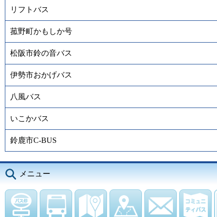
リフトバス
菰野町かもしか号
松阪市鈴の音バス
伊勢市おかげバス
八風バス
いこかバス
鈴鹿市C-BUS
メニュー