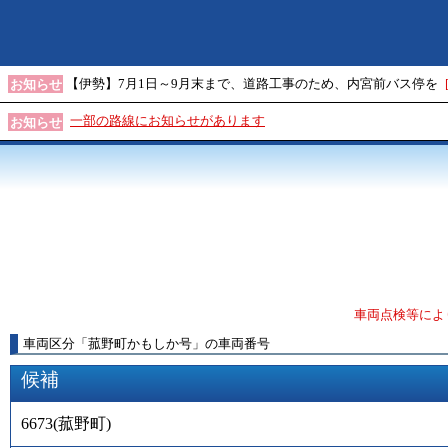
【伊勢】7月1日～9月末まで、道路工事のため、内宮前バス停を
お知らせ
一部の路線にお知らせがあります
お知らせ
車両点検等によ
車両区分
「
菰野町かもしか号
」
の車両番号
候補
6673
(
菰野町
)