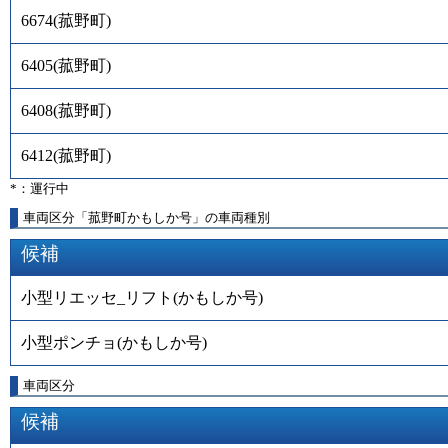
6674
(
菰野町
)
6405
(
菰野町
)
6408
(
菰野町
)
6412
(
菰野町
)
*：運行中
車両区分「菰野町かもしか号」の車両種別
候補
小型リエッセ_リフト(かもしか号)
小型ポンチョ(かもしか号)
車両区分
候補