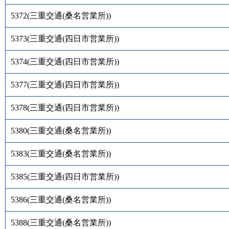
5372
(
三重交通(桑名営業所)
)
5373
(
三重交通(四日市営業所)
)
5374
(
三重交通(四日市営業所)
)
5377
(
三重交通(四日市営業所)
)
5378
(
三重交通(四日市営業所)
)
5380
(
三重交通(桑名営業所)
)
5383
(
三重交通(桑名営業所)
)
5385
(
三重交通(四日市営業所)
)
5386
(
三重交通(桑名営業所)
)
5388
(
三重交通(桑名営業所)
)