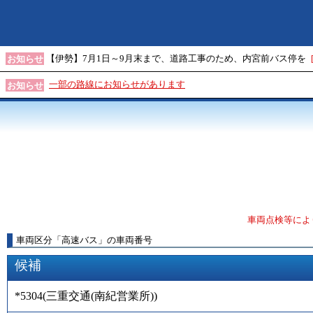
【伊勢】7月1日～9月末まで、道路工事のため、内宮前バス停を
お知らせ
一部の路線にお知らせがあります
お知らせ
車両点検等によ
車両区分
「
高速バス
」
の車両番号
候補
*5304
(
三重交通(南紀営業所)
)