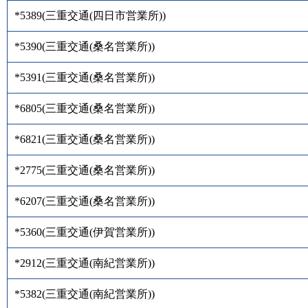
*5389
(
三重交通(四日市営業所)
)
*5390
(
三重交通(桑名営業所)
)
*5391
(
三重交通(桑名営業所)
)
*6805
(
三重交通(桑名営業所)
)
*6821
(
三重交通(桑名営業所)
)
*2775
(
三重交通(桑名営業所)
)
*6207
(
三重交通(桑名営業所)
)
*5360
(
三重交通(伊賀営業所)
)
*2912
(
三重交通(南紀営業所)
)
*5382
(
三重交通(南紀営業所)
)