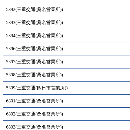
5392
(
三重交通(桑名営業所)
)
5393
(
三重交通(桑名営業所)
)
5394
(
三重交通(桑名営業所)
)
5396
(
三重交通(桑名営業所)
)
5397
(
三重交通(桑名営業所)
)
5398
(
三重交通(桑名営業所)
)
5399
(
三重交通(四日市営業所)
)
6801
(
三重交通(桑名営業所)
)
6802
(
三重交通(桑名営業所)
)
6803
(
三重交通(桑名営業所)
)