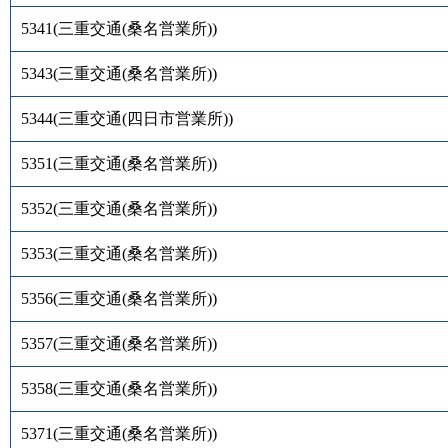
5341
(
三重交通(桑名営業所)
)
5343
(
三重交通(桑名営業所)
)
5344
(
三重交通(四日市営業所)
)
5351
(
三重交通(桑名営業所)
)
5352
(
三重交通(桑名営業所)
)
5353
(
三重交通(桑名営業所)
)
5356
(
三重交通(桑名営業所)
)
5357
(
三重交通(桑名営業所)
)
5358
(
三重交通(桑名営業所)
)
5371
(
三重交通(桑名営業所)
)