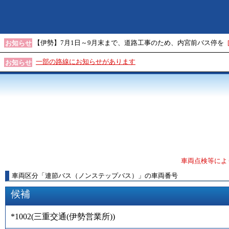
【伊勢】7月1日～9月末まで、道路工事のため、内宮前バス停を
お知らせ
一部の路線にお知らせがあります
お知らせ
車両点検等によ
車両区分
「
連節バス（ノンステップバス）
」
の車両番号
候補
*1002
(
三重交通(伊勢営業所)
)