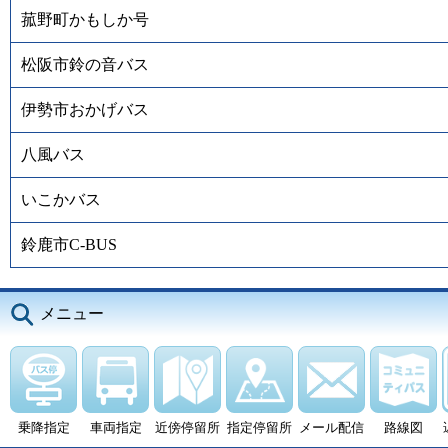
菰野町かもしか号
松阪市鈴の音バス
伊勢市おかげバス
八風バス
いこかバス
鈴鹿市C-BUS
メニュー
乗降指定
車両指定
近傍停留所
指定停留所
メール配信
路線図