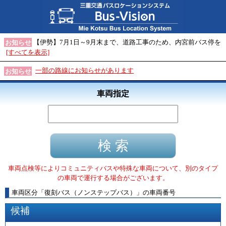
【伊勢】7月1日～9月末まで、道路工事のため、内宮前バス停を
お知らせ
[すべてを表示]
一部の路線にお知らせがあります
お知らせ
車両指定
車両点検等によりコミュニティバスや特殊な車両について、別のタイプ
の車両で運行する場合がございます。
車両区分
「
復刻バス（ノンステップバス）
」
の車両番号
候補