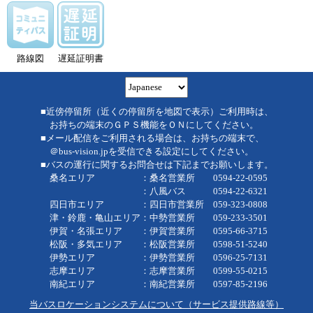
路線図
遅延証明書
■近傍停留所（近くの停留所を地図で表示）ご利用時は、
お持ちの端末のＧＰＳ機能をＯＮにしてください。
■メール配信をご利用される場合は、お持ちの端末で、
＠bus-vision.jpを受信できる設定にしてください。
■バスの運行に関するお問合せは下記までお願いします。
桑名エリア ：桑名営業所 0594-22-0595
：八風バス 0594-22-6321
四日市エリア ：四日市営業所 059-323-0808
津・鈴鹿・亀山エリア：中勢営業所 059-233-3501
伊賀・名張エリア ：伊賀営業所 0595-66-3715
松阪・多気エリア ：松阪営業所 0598-51-5240
伊勢エリア ：伊勢営業所 0596-25-7131
志摩エリア ：志摩営業所 0599-55-0215
南紀エリア ：南紀営業所 0597-85-2196
当バスロケーションシステムについて（サービス提供路線等）