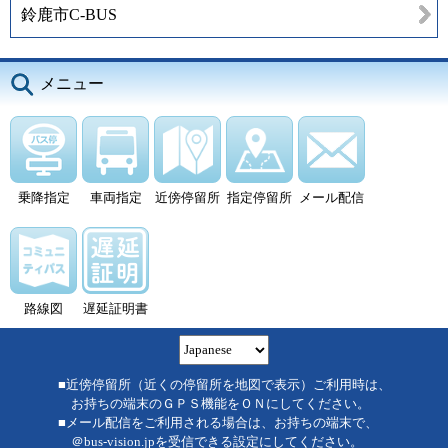
鈴鹿市C-BUS
メニュー
乗降指定
車両指定
近傍停留所
指定停留所
メール配信
路線図
遅延証明書
■近傍停留所（近くの停留所を地図で表示）ご利用時は、
お持ちの端末のＧＰＳ機能をＯＮにしてください。
■メール配信をご利用される場合は、お持ちの端末で、
＠bus-vision.jpを受信できる設定にしてください。