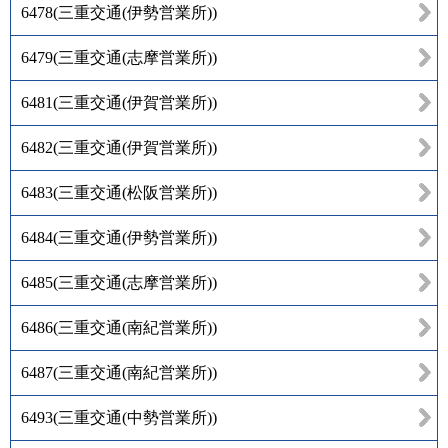
6478
(
三重交通(伊勢営業所)
)
6479
(
三重交通(志摩営業所)
)
6481
(
三重交通(伊賀営業所)
)
6482
(
三重交通(伊賀営業所)
)
6483
(
三重交通(松阪営業所)
)
6484
(
三重交通(伊勢営業所)
)
6485
(
三重交通(志摩営業所)
)
6486
(
三重交通(南紀営業所)
)
6487
(
三重交通(南紀営業所)
)
6493
(
三重交通(中勢営業所)
)