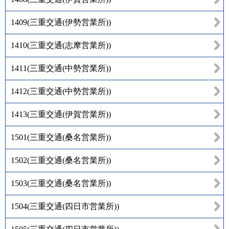
1409
(
三重交通(伊勢営業所)
)
1410
(
三重交通(志摩営業所)
)
1411
(
三重交通(中勢営業所)
)
1412
(
三重交通(中勢営業所)
)
1413
(
三重交通(伊賀営業所)
)
1501
(
三重交通(桑名営業所)
)
1502
(
三重交通(桑名営業所)
)
1503
(
三重交通(桑名営業所)
)
1504
(
三重交通(四日市営業所)
)