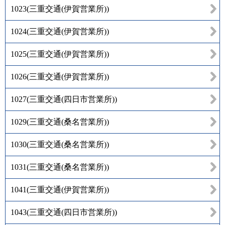
1023
(
三重交通(伊賀営業所)
)
1024
(
三重交通(伊賀営業所)
)
1025
(
三重交通(伊賀営業所)
)
1026
(
三重交通(伊賀営業所)
)
1027
(
三重交通(四日市営業所)
)
1029
(
三重交通(桑名営業所)
)
1030
(
三重交通(桑名営業所)
)
1031
(
三重交通(桑名営業所)
)
1041
(
三重交通(伊賀営業所)
)
1043
(
三重交通(四日市営業所)
)