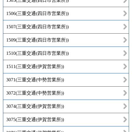
1505
(
三重交通(四日市営業所)
)
1506
(
三重交通(四日市営業所)
)
1507
(
三重交通(四日市営業所)
)
1509
(
三重交通(四日市営業所)
)
1510
(
三重交通(四日市営業所)
)
1511
(
三重交通(伊賀営業所)
)
3071
(
三重交通(中勢営業所)
)
3072
(
三重交通(中勢営業所)
)
3074
(
三重交通(伊賀営業所)
)
3075
(
三重交通(伊賀営業所)
)