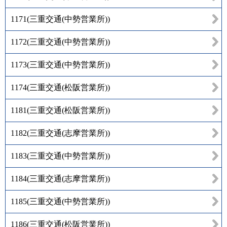
1171
(
三重交通(中勢営業所)
)
1172
(
三重交通(中勢営業所)
)
1173
(
三重交通(中勢営業所)
)
1174
(
三重交通(松阪営業所)
)
1181
(
三重交通(松阪営業所)
)
1182
(
三重交通(志摩営業所)
)
1183
(
三重交通(中勢営業所)
)
1184
(
三重交通(志摩営業所)
)
1185
(
三重交通(中勢営業所)
)
1186
(
三重交通(松阪営業所)
)