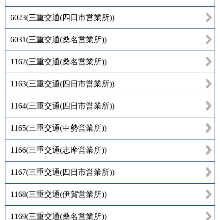
6023
(
三重交通(四日市営業所)
)
6031
(
三重交通(桑名営業所)
)
1162
(
三重交通(桑名営業所)
)
1163
(
三重交通(四日市営業所)
)
1164
(
三重交通(四日市営業所)
)
1165
(
三重交通(中勢営業所)
)
1166
(
三重交通(志摩営業所)
)
1167
(
三重交通(四日市営業所)
)
1168
(
三重交通(伊賀営業所)
)
1169
(
三重交通(桑名営業所)
)