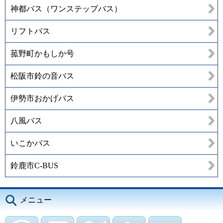
神都バス（ワンステップバス）
リフトバス
菰野町かもしか号
松阪市鈴の音バス
伊勢市おかげバス
八風バス
いこかバス
鈴鹿市C-BUS
メニュー