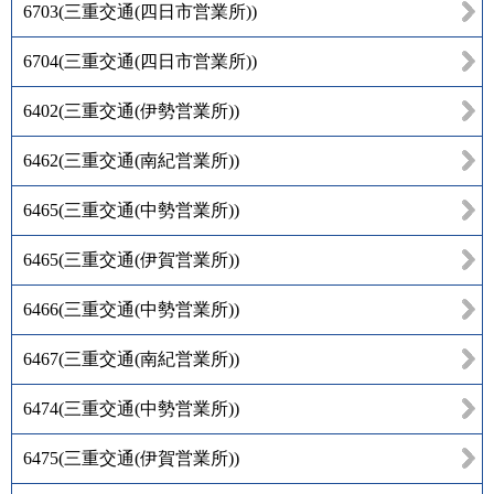
6703
(
三重交通(四日市営業所)
)
6704
(
三重交通(四日市営業所)
)
6402
(
三重交通(伊勢営業所)
)
6462
(
三重交通(南紀営業所)
)
6465
(
三重交通(中勢営業所)
)
6465
(
三重交通(伊賀営業所)
)
6466
(
三重交通(中勢営業所)
)
6467
(
三重交通(南紀営業所)
)
6474
(
三重交通(中勢営業所)
)
6475
(
三重交通(伊賀営業所)
)