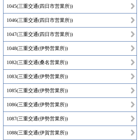
1045
(
三重交通(四日市営業所)
)
1046
(
三重交通(四日市営業所)
)
1047
(
三重交通(四日市営業所)
)
1048
(
三重交通(伊勢営業所)
)
1082
(
三重交通(桑名営業所)
)
1083
(
三重交通(伊勢営業所)
)
1085
(
三重交通(伊勢営業所)
)
1086
(
三重交通(伊勢営業所)
)
1087
(
三重交通(伊勢営業所)
)
1088
(
三重交通(伊賀営業所)
)