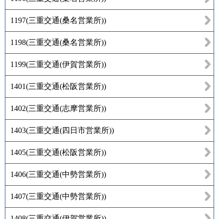
1197
(
三重交通(桑名営業所)
)
1198
(
三重交通(桑名営業所)
)
1199
(
三重交通(伊賀営業所)
)
1401
(
三重交通(松阪営業所)
)
1402
(
三重交通(志摩営業所)
)
1403
(
三重交通(四日市営業所)
)
1405
(
三重交通(松阪営業所)
)
1406
(
三重交通(中勢営業所)
)
1407
(
三重交通(中勢営業所)
)
1408
(
三重交通(伊賀営業所)
)