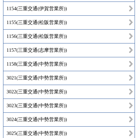
1154
(
三重交通(伊賀営業所)
)
1155
(
三重交通(松阪営業所)
)
1156
(
三重交通(松阪営業所)
)
1157
(
三重交通(志摩営業所)
)
1158
(
三重交通(中勢営業所)
)
3021
(
三重交通(中勢営業所)
)
3022
(
三重交通(中勢営業所)
)
3023
(
三重交通(中勢営業所)
)
3024
(
三重交通(中勢営業所)
)
3025
(
三重交通(中勢営業所)
)