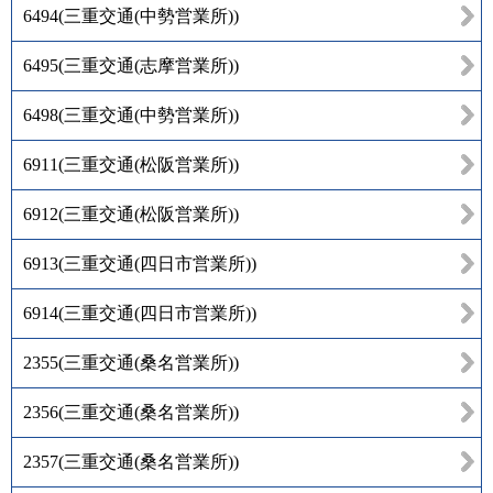
6494
(
三重交通(中勢営業所)
)
6495
(
三重交通(志摩営業所)
)
6498
(
三重交通(中勢営業所)
)
6911
(
三重交通(松阪営業所)
)
6912
(
三重交通(松阪営業所)
)
6913
(
三重交通(四日市営業所)
)
6914
(
三重交通(四日市営業所)
)
2355
(
三重交通(桑名営業所)
)
2356
(
三重交通(桑名営業所)
)
2357
(
三重交通(桑名営業所)
)