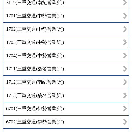
3119
(
三重交通(南紀営業所)
)
1701
(
三重交通(中勢営業所)
)
1702
(
三重交通(中勢営業所)
)
1703
(
三重交通(中勢営業所)
)
1704
(
三重交通(中勢営業所)
)
1711
(
三重交通(桑名営業所)
)
1712
(
三重交通(南紀営業所)
)
1713
(
三重交通(桑名営業所)
)
6701
(
三重交通(伊勢営業所)
)
6702
(
三重交通(伊勢営業所)
)