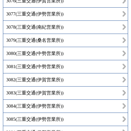
3076
(
三重交通(伊賀営業所)
)
3077
(
三重交通(伊勢営業所)
)
3078
(
三重交通(南紀営業所)
)
3079
(
三重交通(桑名営業所)
)
3080
(
三重交通(中勢営業所)
)
3081
(
三重交通(中勢営業所)
)
3082
(
三重交通(伊賀営業所)
)
3083
(
三重交通(伊賀営業所)
)
3084
(
三重交通(伊勢営業所)
)
3085
(
三重交通(伊勢営業所)
)