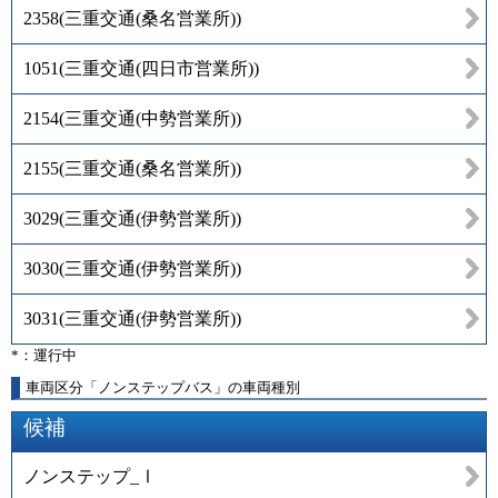
2358
(
三重交通(桑名営業所)
)
1051
(
三重交通(四日市営業所)
)
2154
(
三重交通(中勢営業所)
)
2155
(
三重交通(桑名営業所)
)
3029
(
三重交通(伊勢営業所)
)
3030
(
三重交通(伊勢営業所)
)
3031
(
三重交通(伊勢営業所)
)
*：運行中
車両区分「ノンステップバス」の車両種別
候補
ノンステップ_Ⅰ