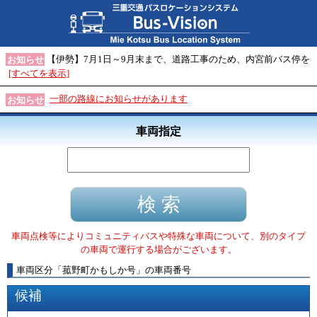
【伊勢】7月1日～9月末まで、道路工事のため、内宮前バス停を
お知らせ
[すべてを表示]
一部の路線にお知らせがあります
お知らせ
車両指定
車両点検等によりコミュニティバスや特殊な車両について、別のタイプ
の車両で運行する場合がございます。
車両区分
「
菰野町かもしか号
」
の車両番号
候補