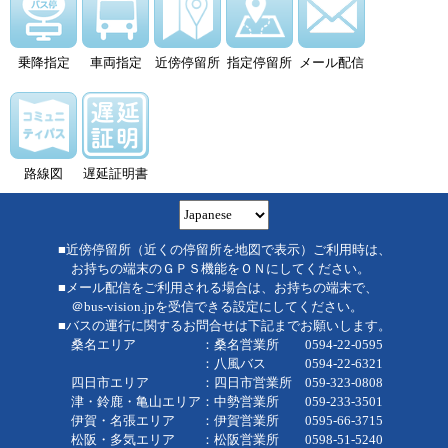
乗降指定
車両指定
近傍停留所
指定停留所
メール配信
路線図
遅延証明書
■近傍停留所（近くの停留所を地図で表示）ご利用時は、
お持ちの端末のＧＰＳ機能をＯＮにしてください。
■メール配信をご利用される場合は、お持ちの端末で、
＠bus-vision.jpを受信できる設定にしてください。
■バスの運行に関するお問合せは下記までお願いします。
桑名エリア ：桑名営業所 0594-22-0595
：八風バス 0594-22-6321
四日市エリア ：四日市営業所 059-323-0808
津・鈴鹿・亀山エリア：中勢営業所 059-233-3501
伊賀・名張エリア ：伊賀営業所 0595-66-3715
松阪・多気エリア ：松阪営業所 0598-51-5240