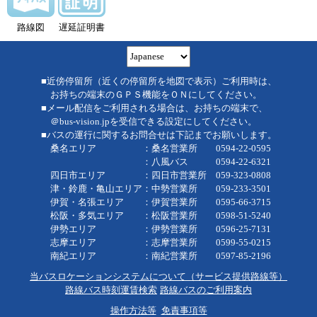
路線図
遅延証明書
■近傍停留所（近くの停留所を地図で表示）ご利用時は、
お持ちの端末のＧＰＳ機能をＯＮにしてください。
■メール配信をご利用される場合は、お持ちの端末で、
＠bus-vision.jpを受信できる設定にしてください。
■バスの運行に関するお問合せは下記までお願いします。
桑名エリア ：桑名営業所 0594-22-0595
：八風バス 0594-22-6321
四日市エリア ：四日市営業所 059-323-0808
津・鈴鹿・亀山エリア：中勢営業所 059-233-3501
伊賀・名張エリア ：伊賀営業所 0595-66-3715
松阪・多気エリア ：松阪営業所 0598-51-5240
伊勢エリア ：伊勢営業所 0596-25-7131
志摩エリア ：志摩営業所 0599-55-0215
南紀エリア ：南紀営業所 0597-85-2196
当バスロケーションシステムについて（サービス提供路線等）
路線バス時刻運賃検索
路線バスのご利用案内
操作方法等
免責事項等