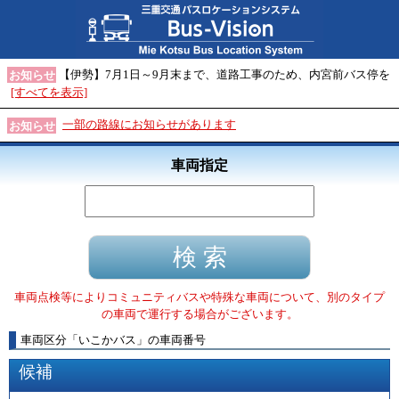
【伊勢】7月1日～9月末まで、道路工事のため、内宮前バス停を
お知らせ
[すべてを表示]
一部の路線にお知らせがあります
お知らせ
車両指定
車両点検等によりコミュニティバスや特殊な車両について、別のタイプ
の車両で運行する場合がございます。
車両区分
「
いこかバス
」
の車両番号
候補