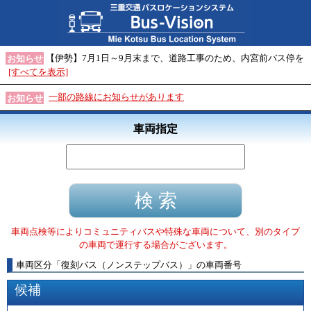
【伊勢】7月1日～9月末まで、道路工事のため、内宮前バス停を
お知らせ
[すべてを表示]
一部の路線にお知らせがあります
お知らせ
車両指定
車両点検等によりコミュニティバスや特殊な車両について、別のタイプ
の車両で運行する場合がございます。
車両区分
「
復刻バス（ノンステップバス）
」
の車両番号
候補