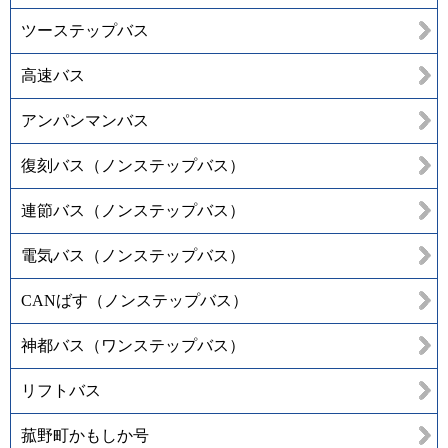
ツーステップバス
高速バス
アンパンマンバス
復刻バス（ノンステップバス）
連節バス（ノンステップバス）
電気バス（ノンステップバス）
CANばす（ノンステップバス）
神都バス（ワンステップバス）
リフトバス
菰野町かもしか号