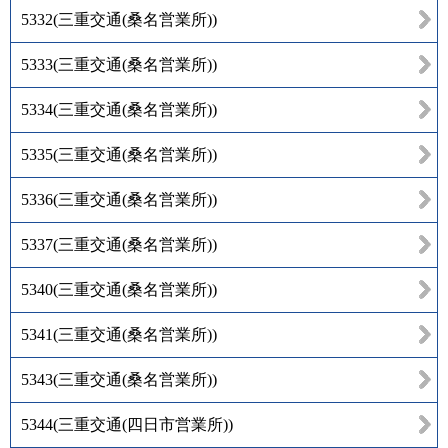
5332
(
三重交通(桑名営業所)
)
5333
(
三重交通(桑名営業所)
)
5334
(
三重交通(桑名営業所)
)
5335
(
三重交通(桑名営業所)
)
5336
(
三重交通(桑名営業所)
)
5337
(
三重交通(桑名営業所)
)
5340
(
三重交通(桑名営業所)
)
5341
(
三重交通(桑名営業所)
)
5343
(
三重交通(桑名営業所)
)
5344
(
三重交通(四日市営業所)
)