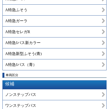
A特急ふそう
A特急ガーラ
A特急セレガR
A特急Jバス新カラー
A特急新型ふそう(青)
A特急Jバス（青）
車両区分
候補
ノンステップバス
ワンステップバス