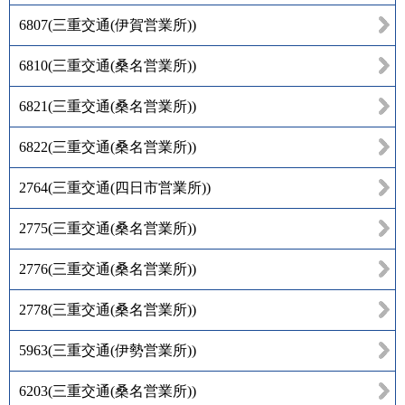
6807
(
三重交通(伊賀営業所)
)
6810
(
三重交通(桑名営業所)
)
6821
(
三重交通(桑名営業所)
)
6822
(
三重交通(桑名営業所)
)
2764
(
三重交通(四日市営業所)
)
2775
(
三重交通(桑名営業所)
)
2776
(
三重交通(桑名営業所)
)
2778
(
三重交通(桑名営業所)
)
5963
(
三重交通(伊勢営業所)
)
6203
(
三重交通(桑名営業所)
)