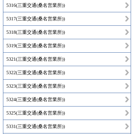
5316
(
三重交通(桑名営業所)
)
5317
(
三重交通(桑名営業所)
)
5318
(
三重交通(桑名営業所)
)
5319
(
三重交通(桑名営業所)
)
5321
(
三重交通(桑名営業所)
)
5322
(
三重交通(桑名営業所)
)
5323
(
三重交通(桑名営業所)
)
5324
(
三重交通(桑名営業所)
)
5325
(
三重交通(桑名営業所)
)
5331
(
三重交通(桑名営業所)
)