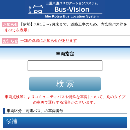
【伊勢】7月1日～9月末まで、道路工事のため、内宮前バス停を
お知らせ
[すべてを表示]
一部の路線にお知らせがあります
お知らせ
車両指定
車両点検等によりコミュニティバスや特殊な車両について、別のタイプ
の車両で運行する場合がございます。
車両区分
「
高速バス
」
の車両番号
候補