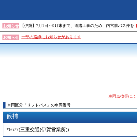
【伊勢】7月1日～9月末まで、道路工事のため、内宮前バス停を
お知らせ
一部の路線にお知らせがあります
お知らせ
車両点検等によ
車両区分
「
リフトバス
」
の車両番号
候補
*6677
(
三重交通(伊賀営業所)
)