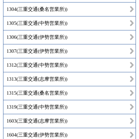
1304
(
三重交通(桑名営業所)
)
1305
(
三重交通(中勢営業所)
)
1306
(
三重交通(伊勢営業所)
)
1307
(
三重交通(伊勢営業所)
)
1312
(
三重交通(中勢営業所)
)
1313
(
三重交通(志摩営業所)
)
1315
(
三重交通(桑名営業所)
)
1319
(
三重交通(中勢営業所)
)
1603
(
三重交通(志摩営業所)
)
1604
(
三重交通(伊勢営業所)
)