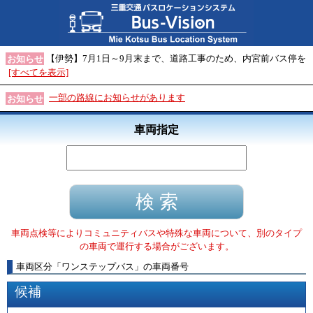
【伊勢】7月1日～9月末まで、道路工事のため、内宮前バス停を
お知らせ
[すべてを表示]
一部の路線にお知らせがあります
お知らせ
車両指定
車両点検等によりコミュニティバスや特殊な車両について、別のタイプ
の車両で運行する場合がございます。
車両区分
「
ワンステップバス
」
の車両番号
候補