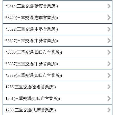
*3414
(
三重交通(伊賀営業所)
)
*3420
(
三重交通(志摩営業所)
)
*3822
(
三重交通(中勢営業所)
)
*3827
(
三重交通(中勢営業所)
)
*3833
(
三重交通(四日市営業所)
)
*3837
(
三重交通(中勢営業所)
)
*3839
(
三重交通(四日市営業所)
)
1256
(
三重交通(桑名営業所)
)
1261
(
三重交通(四日市営業所)
)
1263
(
三重交通(志摩営業所)
)