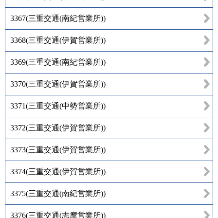
3367
(
三重交通(南紀営業所)
)
3368
(
三重交通(伊賀営業所)
)
3369
(
三重交通(南紀営業所)
)
3370
(
三重交通(伊賀営業所)
)
3371
(
三重交通(中勢営業所)
)
3372
(
三重交通(伊賀営業所)
)
3373
(
三重交通(伊賀営業所)
)
3374
(
三重交通(伊賀営業所)
)
3375
(
三重交通(南紀営業所)
)
3376
(
三重交通(志摩営業所)
)