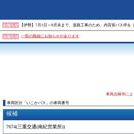
【伊勢】7月1日～9月末まで、道路工事のため、内宮前バス停を
お知らせ
一部の路線にお知らせがあります
お知らせ
車両点検等によ
車両区分
「
いこかバス
」
の車両番号
候補
7674
(
三重交通(南紀営業所)
)