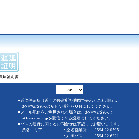
遅延証明書
■近傍停留所（近くの停留所を地図で表示）ご利用時は、
お持ちの端末のＧＰＳ機能をＯＮにしてください。
■メール配信をご利用される場合は、お持ちの端末で、
＠bus-vision.jpを受信できる設定にしてください。
■バスの運行に関するお問合せは下記までお願いします。
桑名エリア ：桑名営業所 0594-22-0595
：八風バス 0594-22-6321