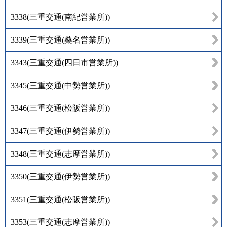
3338
(
三重交通(南紀営業所)
)
3339
(
三重交通(桑名営業所)
)
3343
(
三重交通(四日市営業所)
)
3345
(
三重交通(中勢営業所)
)
3346
(
三重交通(松阪営業所)
)
3347
(
三重交通(伊勢営業所)
)
3348
(
三重交通(志摩営業所)
)
3350
(
三重交通(伊勢営業所)
)
3351
(
三重交通(松阪営業所)
)
3353
(
三重交通(志摩営業所)
)