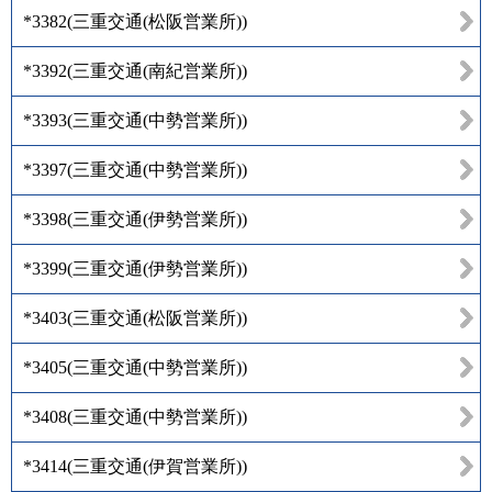
*3382
(
三重交通(松阪営業所)
)
*3392
(
三重交通(南紀営業所)
)
*3393
(
三重交通(中勢営業所)
)
*3397
(
三重交通(中勢営業所)
)
*3398
(
三重交通(伊勢営業所)
)
*3399
(
三重交通(伊勢営業所)
)
*3403
(
三重交通(松阪営業所)
)
*3405
(
三重交通(中勢営業所)
)
*3408
(
三重交通(中勢営業所)
)
*3414
(
三重交通(伊賀営業所)
)