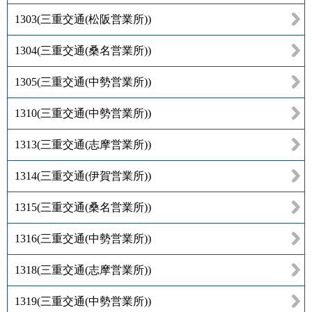
1303
(
三重交通(松阪営業所)
)
1304
(
三重交通(桑名営業所)
)
1305
(
三重交通(中勢営業所)
)
1310
(
三重交通(中勢営業所)
)
1313
(
三重交通(志摩営業所)
)
1314
(
三重交通(伊賀営業所)
)
1315
(
三重交通(桑名営業所)
)
1316
(
三重交通(中勢営業所)
)
1318
(
三重交通(志摩営業所)
)
1319
(
三重交通(中勢営業所)
)