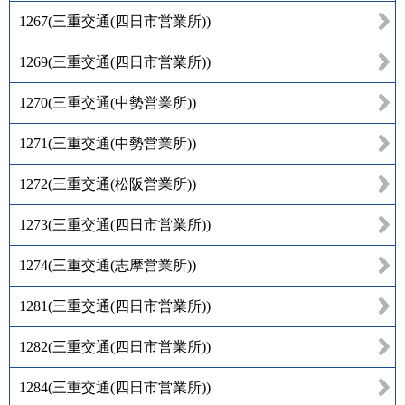
1267
(
三重交通(四日市営業所)
)
1269
(
三重交通(四日市営業所)
)
1270
(
三重交通(中勢営業所)
)
1271
(
三重交通(中勢営業所)
)
1272
(
三重交通(松阪営業所)
)
1273
(
三重交通(四日市営業所)
)
1274
(
三重交通(志摩営業所)
)
1281
(
三重交通(四日市営業所)
)
1282
(
三重交通(四日市営業所)
)
1284
(
三重交通(四日市営業所)
)