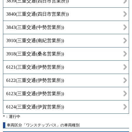
3839
(
三重交通(四日市営業所)
)
3840
(
三重交通(四日市営業所)
)
3843
(
三重交通(中勢営業所)
)
3910
(
三重交通(南紀営業所)
)
3918
(
三重交通(桑名営業所)
)
6121
(
三重交通(伊勢営業所)
)
6122
(
三重交通(伊勢営業所)
)
6123
(
三重交通(伊勢営業所)
)
6124
(
三重交通(伊賀営業所)
)
*：運行中
車両区分「ワンステップバス」の車両種別