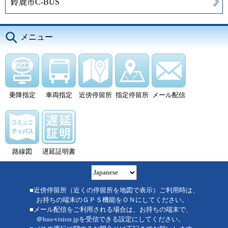
鈴鹿市C-BUS
メニュー
乗降指定
車両指定
近傍停留所
指定停留所
メール配信
路線図
遅延証明書
■近傍停留所（近くの停留所を地図で表示）ご利用時は、
お持ちの端末のＧＰＳ機能をＯＮにしてください。
■メール配信をご利用される場合は、お持ちの端末で、
＠bus-vision.jpを受信できる設定にしてください。