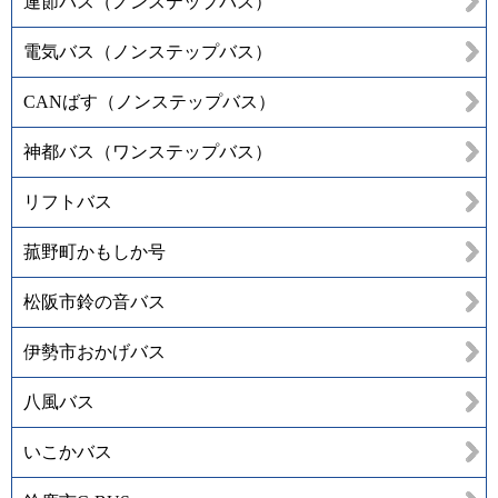
連節バス（ノンステップバス）
電気バス（ノンステップバス）
CANばす（ノンステップバス）
神都バス（ワンステップバス）
リフトバス
菰野町かもしか号
松阪市鈴の音バス
伊勢市おかげバス
八風バス
いこかバス