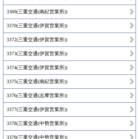
3369
(
三重交通(南紀営業所)
)
3370
(
三重交通(伊賀営業所)
)
3372
(
三重交通(伊賀営業所)
)
3373
(
三重交通(伊賀営業所)
)
3374
(
三重交通(伊賀営業所)
)
3375
(
三重交通(南紀営業所)
)
3376
(
三重交通(志摩営業所)
)
3377
(
三重交通(伊賀営業所)
)
3378
(
三重交通(中勢営業所)
)
3379
(
三重交通(中勢営業所)
)